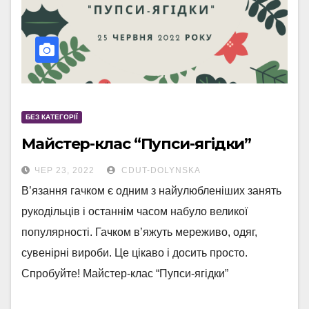
БЕЗ КАТЕГОРІЇ
Майстер-клас “Пупси-ягідки”
ЧЕР 23, 2022
CDUT-DOLYNSKA
В’язання гачком є одним з найулюбленіших занять
рукодільців і останнім часом набуло великої
популярності. Гачком в’яжуть мереживо, одяг,
сувенірні вироби. Це цікаво і досить просто.
Спробуйте! Майстер-клас “Пупси-ягідки”