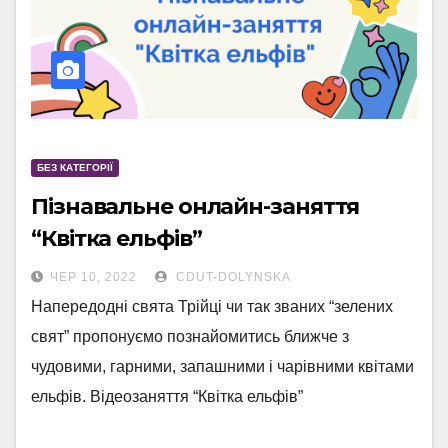
БЕЗ КАТЕГОРІЇ
Пізнавальне онлайн-заняття
“Квітка ельфів”
ЧЕР 10, 2022
CDUT-DOLYNSKA
Напередодні свята Трійці чи так званих “зелених
свят” пропонуємо познайомитись ближче з
чудовими, гарними, запашними і чарівними квітами
ельфів. Відеозаняття “Квітка ельфів”