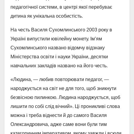
педагогiчної системи, в центрi якої перебуває
дитина як унiкальна особистiсть.
На честь Василя Сухомлинського 2003 року в
Українi випустили ювiлейну монету. Iм’ям
Сухомлинського названо вiдомчу вiдзнаку
Мiнiстерства освiти i науки України, десятки
навчальних закладiв названо на його честь.
«Людина, — любив повторювати педагог, —
народжується на світ не для того, щоб зникнути
безвісною пилинкою. Людина народжується, щоб
лишити по собі слід вічний». Ці проникливі слова
можна і треба віднести й до самого Василя
Олександровича, адже саме вони були тим
категоричним імперативом, якому завжди і всюди