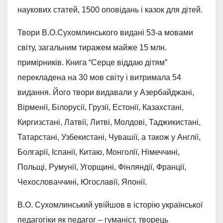
наукових статей, 1500 оповiдань i казок для дiтей.
Твори В.О.Сухомлинського виданi 53-а мовами
свiту, загальним тиражем майже 15 млн.
примiрникiв. Книга “Серце вiддаю дiтям”
перекладена на 30 мов свiту i витримала 54
видання. Його твори видавали у Азербайджанi,
Вiрменiї, Бiлорусiї, Грузiї, Естонiї, Казахстанi,
Киргизстанi, Латвiї, Литвi, Молдовi, Таджикистанi,
Татарстанi, Узбекистанi, Чувашiї, а також у Англiї,
Болгарiї, Iспанiї, Китаю, Монголiї, Нiмеччинi,
Польщi, Румунiї, Угорщинi, Фiнляндiї, Францiї,
Чехословаччинi, Югославiї, Японiї.
В.О. Сухомлинський увiйшов в iсторiю української
педагогiки як педагог – гуманiст, творець