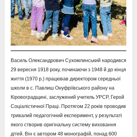
Василь Олександрович Сухомлинський народився
29 вересня 1918 року, починаючи з 1948 й до кiнця
життя (1970 р.) працював директором середньої
школи в с. Павлиш Онуфрiївського району на
Кiровоградщинi, заслужений учитель УРСР, Герой
Соцiалiстичної Працi. Протягом 22 рокiв проводив
тривалий педагогiчний експеримент, у результатi
якого створив оригiнальну систему виховання
дiтей. Вiн є автором 48 монографiй, понад 600