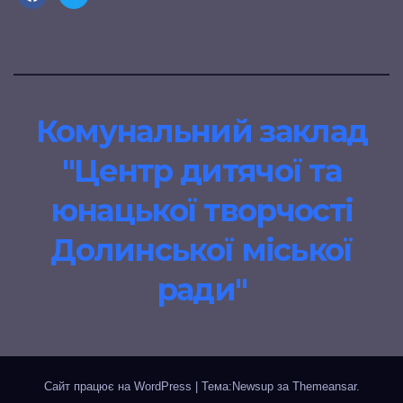
Комунальний заклад
"Центр дитячої та
юнацької творчості
Долинської міської
ради"
Сайт працює на WordPress
|
Тема:Newsup за
Themeansar
.