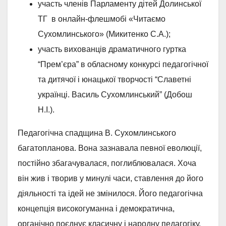
участь членів Парламенту дітей Долинської
ТГ в онлайн-флешмобі «Читаємо
Сухомлинського» (Микитенко С.А.);
участь вихованців драматичного гуртка
“Прем’єра” в обласному конкурсі педагогічної
та дитячої і юнацької творчості “Славетні
українці. Василь Сухомлинський” (Добош
Н.І.).
Педагогічна спадщина В. Сухомлинського
багатопланова. Вона зазнавала певної еволюції,
постійно збагачувалася, поглиблювалася. Хоча
він жив і творив у минулі часи, ставлення до його
діяльності та ідей не змінилося. Його педагогічна
концепція високогуманна і демократична,
органічно поєднує класичну і народну педагогіку.