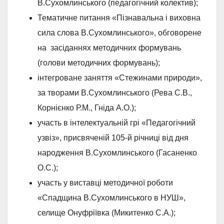
В.Сухомлинського (педагогічний колектив);
Тематичне питання «Пізнавальна і виховна
сила слова В.Сухомлинського», обговорене
на засіданнях методичних формувань
(голови методичних формувань);
інтегроване заняття «Стежинами природи»,
за творами В.Сухомлинського (Рева С.В.,
Корнієнко Р.М., Гніда А.О.);
участь в інтелектуальній грі «Педагогічний
узвіз», присвяченій 105-й річниці від дня
народження В.Сухомлинського (Гасаненко
О.С.);
участь у виставці методичної роботи
«Спадщина В.Сухомлинського в НУШ»,
селище Онуфріївка (Микитенко С.А.);